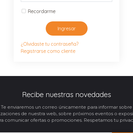
Recordarme
Ingresar
¿Olvidaste tu contraseña?
Registrarse como cliente
Recibe nuestras novedades
Te enviaremos un correo únicamente para informar sobre
izaciones de nuestra web, sobre próximos eventos o expos
ra comunicar ofertas o promociones. Respetamos tu privac