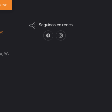
Seguinos en redes
85
m
da, 88